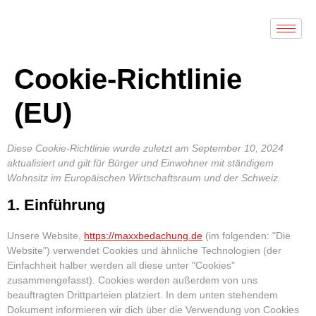
Cookie-Richtlinie
(EU)
Diese Cookie-Richtlinie wurde zuletzt am September 10, 2024
aktualisiert und gilt für Bürger und Einwohner mit ständigem
Wohnsitz im Europäischen Wirtschaftsraum und der Schweiz.
1. Einführung
Unsere Website,
https://maxxbedachung.de
(im folgenden: "Die
Website") verwendet Cookies und ähnliche Technologien (der
Einfachheit halber werden all diese unter "Cookies"
zusammengefasst). Cookies werden außerdem von uns
beauftragten Drittparteien platziert. In dem unten stehendem
Dokument informieren wir dich über die Verwendung von Cookies