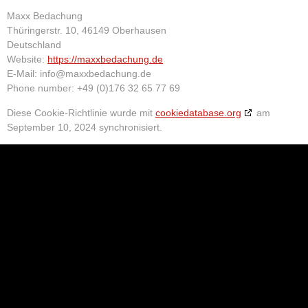
Maxx Bedachung
Thüringerstr. 10, 46149 Oberhausen
Deutschland
Website:
https://maxxbedachung.de
E-Mail:
info@
maxxbedachung.de
Phone number: +49 (0)176 32 65 77 69
Diese Cookie-Richtlinie wurde mit
cookiedatabase.org
am
September 10, 2024 synchronisiert.